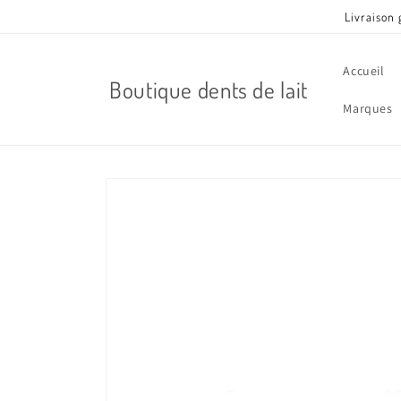
et
Livraison 
passer
au
contenu
Accueil
Boutique dents de lait
Marques
Passer aux
informations
produits