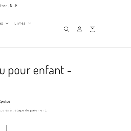
ford, N.-B.
es
Livres
Connexion
Panier
u pour enfant -
Épuisé
lculés à l'étape de paiement.