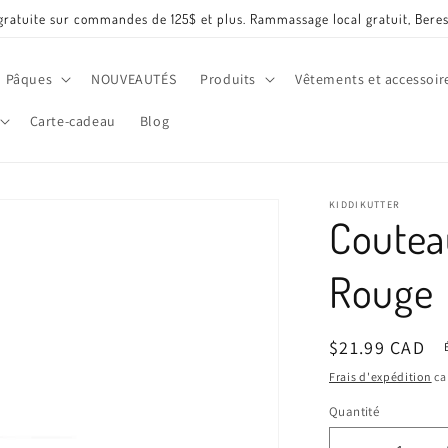
gratuite sur commandes de 125$ et plus. Rammassage local gratuit, Beres
Pâques
NOUVEAUTÉS
Produits
Vêtements et accessoir
Carte-cadeau
Blog
KIDDIKUTTER
Coutea
Rouge
Prix
$21.99 CAD
habituel
Frais d'expédition
ca
Quantité