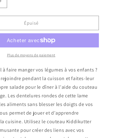
Augmenter
la
quantité
de
Épuisé
Couteau
pour
enfant
-
Rouge
Plus de moyens de paiement
 à faire manger vos légumes à vos enfants ?
 rejoindre pendant la cuisson et faites-leur
opre salade pour le dîner à l'aide du couteau
ge. Les dentelures rondes de cette lame
es aliments sans blesser les doigts de vos
vous permet de jouer et d'apprendre
la cuisine. Utilisez le couteau Kiddikutter
usante pour créer des liens avec vos