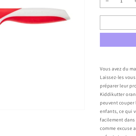
Réduire
la
quantité
de
Couteau
pour
enfant
-
Rouge
Vous avez du mal
Laissez-les vous
préparer leur pr
Kiddikutter oran
peuvent couper l
enfants, ce qui 
facilement dans 
comme excuse am