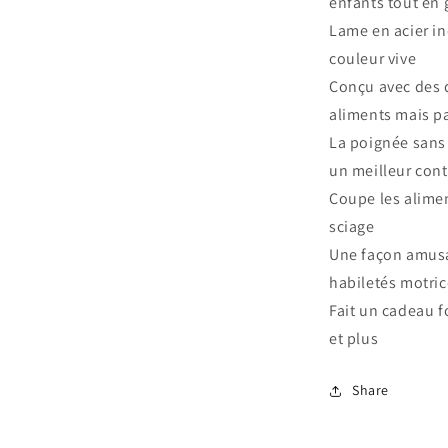
enfants tout en 
Lame en acier i
couleur vive
Conçu avec des 
aliments mais pa
La poignée sans
un meilleur cont
Coupe les alime
sciage
Une façon amusan
habiletés motric
Fait un cadeau f
et plus
Share